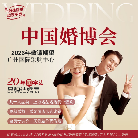
2026年敬请期望
广州国际采购中心
几十大品类，上万名品名店集中选购
邀您试戴、试穿面谈亲选比较
会员专供价、买贵差价双倍赔
婚宴酒店 /黄金珠宝 /婚礼策划 /海外婚礼 /婚纱摄影 /全球旅拍 /男士礼服 /女士婚纱