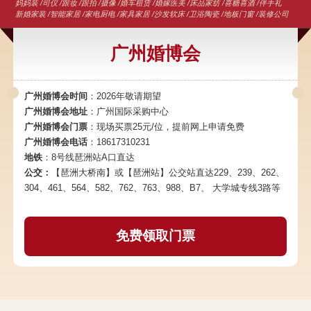
妈妈装 /司仪 /跟妆 /跟拍 /摄像 /婚车租赁 /婚嫁医美 /床品家纺 /喜糖喜酒 /伴手礼
新婚家装 /智能家居 /家电厨电 /家具家居 /沙发软床 /卫浴陶瓷 /地板门窗 /装修公司
广州婚博会
广州婚博会时间
：2026年敬请期望
广州婚博会地址
：广州国际采购中心
广州婚博会门票
：现场买票25元/位，提前网上申请免费
广州婚博会电话
：18617310231
地铁
：8号线琶洲站A口直达
公交：
【琶洲大桥南】或【琶洲站】公交站直达229、239、262、
304、461、564、582、762、763、988、B7、 大学城专线3路等
免费领取门票