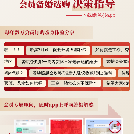
———下载婚芭莎app
！！！
婚宴?订购：配套环境查漏补缺
如何挑选主纱、秀禾、敬
?
婚博会备婚医美探
临时抱佛脚❗️一周内货比三家选合适的婚庆
or8颗？
婚纱照超全攻略?准新人建议收藏‼️别当冤种
传统婚俗p
预算、风格如何把握
三金一钻怎么选不踩雷？
希望大家都能遇到这